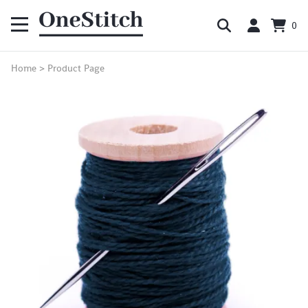
0
Home
>
Product Page