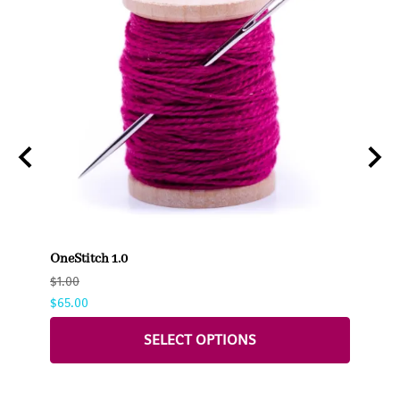
OneStitch 1.0
OneSt
$1.00
$3.00
$65.00
SELECT OPTIONS